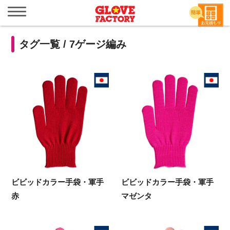
メ
ニ
ュ
ー
タグ一覧 /
7ゲージ編み
を
開
く
ビビッドカラー手袋・軍手
ビビッドカラー手袋・軍手
赤
マゼンタ