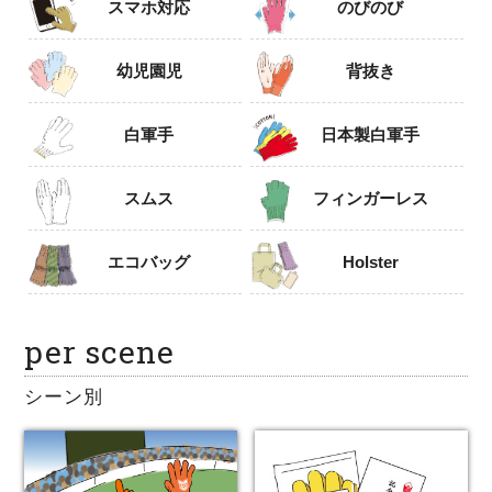
スマホ対応
のびのび
幼児園児
背抜き
白軍手
日本製白軍手
スムス
フィンガーレス
エコバッグ
Holster
per scene
シーン別