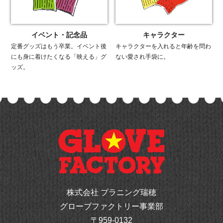
イベント・記念品
キャラクター
定番グッズはもう卒業。イベント後
キャラクターを入れると年齢を問わ
にも身に着けたくなる「映える」グ
ない愛され手袋に。
ッズ。
株式会社 プラニング瑞穂
グローブファクトリー事業部
〒959-0132