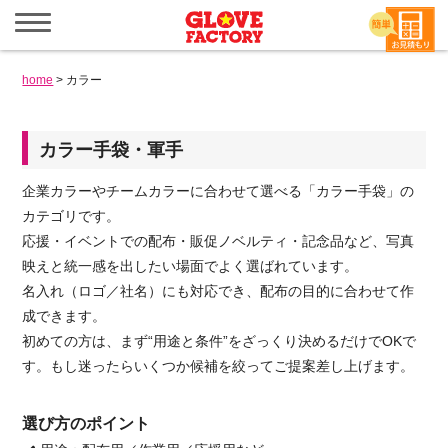
メ
ニ
ュ
ー
home
>
カラー
を
開
く
カラー手袋・軍手
企業カラーやチームカラーに合わせて選べる「カラー手袋」の
カテゴリです。
応援・イベントでの配布・販促ノベルティ・記念品など、写真
映えと統一感を出したい場面でよく選ばれています。
名入れ（ロゴ／社名）にも対応でき、配布の目的に合わせて作
成できます。
初めての方は、まず“用途と条件”をざっくり決めるだけでOKで
す。もし迷ったらいくつか候補を絞ってご提案差し上げます。
選び方のポイント