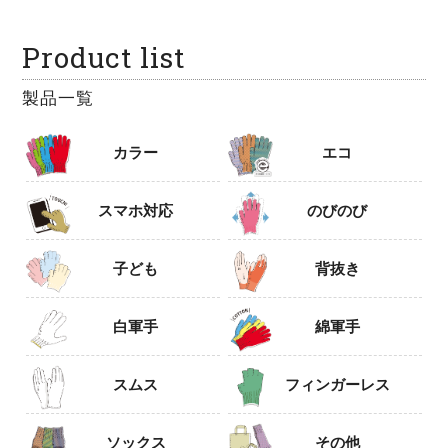
Product list
製品一覧
カラー
エコ
スマホ対応
のびのび
子ども
背抜き
白軍手
綿軍手
スムス
フィンガーレス
ソックス
その他