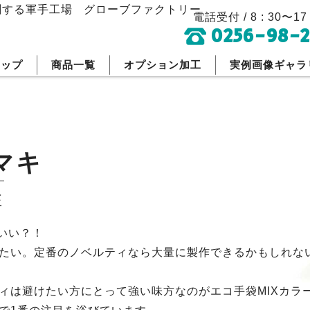
刷する軍手工場
グローブファクトリー
電話受付 / 8 : 30〜17 
0256-98-2
トップ
商品一覧
オプション加工
実例画像ギャラ
マキ
性
いい？！
たい。定番のノベルティなら大量に製作できるかもしれな
ィは避けたい方にとって強い味方なのがエコ手袋MIXカラ