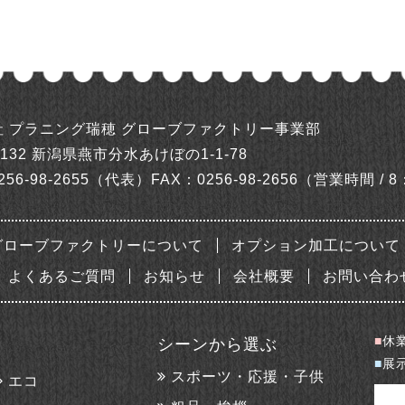
社 プラニング瑞穂
グローブファクトリー事業部
0132
新潟県燕市分水あけぼの1-1-78
256-98-2655（代表）
FAX：0256-98-2656
（営業時間 / 8
グローブファクトリーについて
オプション加工について
よくあるご質問
お知らせ
会社概要
お問い合わ
■
休
シーンから選ぶ
■
展
スポーツ・応援・子供
エコ