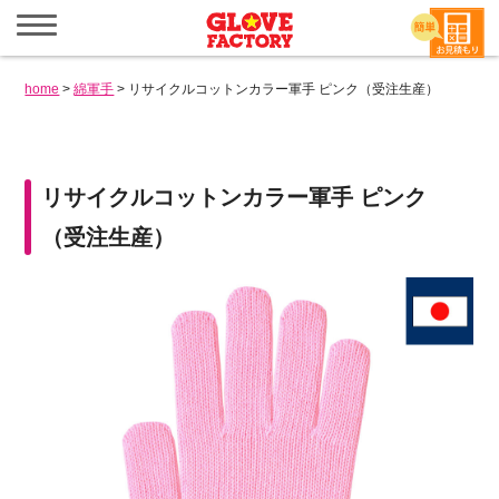
メ
ニ
ュ
ー
home
>
綿軍手
>
リサイクルコットンカラー軍手 ピンク（受注生産）
を
開
く
リサイクルコットンカラー軍手 ピンク
（受注生産）