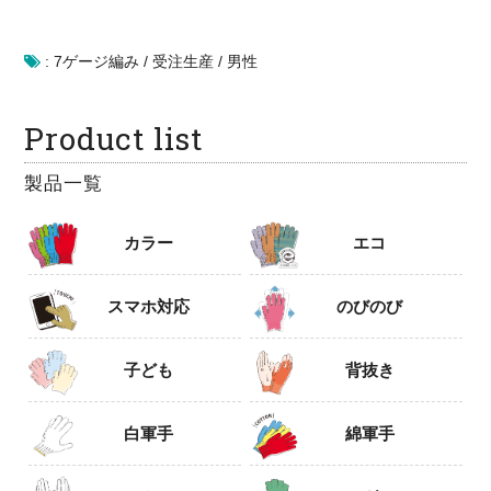
:
7ゲージ編み
/
受注生産
/
男性
Product list
製品一覧
カラー
エコ
スマホ対応
のびのび
子ども
背抜き
白軍手
綿軍手