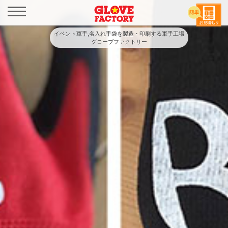
メ
ニ
ュ
イベント軍手,名入れ手袋を製造・印刷する軍手工場
ー
グローブファクトリー
を
開
く