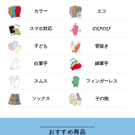
カラー
エコ
スマホ対応
のびのび
子ども
背抜き
白軍手
綿軍手
スムス
フィンガーレス
ソックス
その他
おすすめ商品