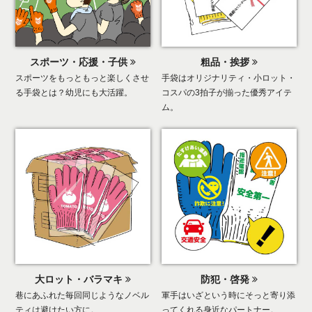
スポーツ・応援・子供
粗品・挨拶
スポーツをもっともっと楽しくさせ
手袋はオリジナリティ・小ロット・
る手袋とは？幼児にも大活躍。
コスパの3拍子が揃った優秀アイテ
ム。
大ロット・バラマキ
防犯・啓発
巷にあふれた毎回同じようなノベル
軍手はいざという時にそっと寄り添
ティは避けたい方に。
ってくれる身近なパートナー。