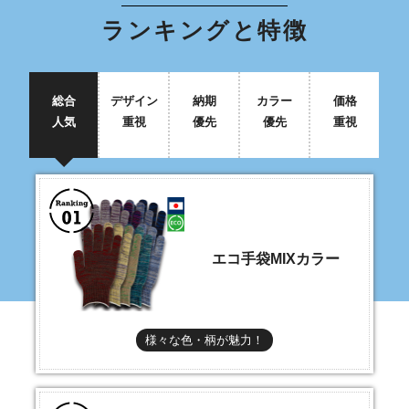
ランキングと特徴
総合
デザイン
納期
カラー
価格
人気
重視
優先
優先
重視
エコ手袋MIXカラー
様々な色・柄が魅力！