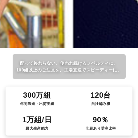
配って終わらない、使われ続けるノベルティに。
100組以上のご注文を、工場直送でスピーディーに。
300万組
120台
年間製造・出荷実績
自社編み機
1万組/日
90％
最大生産能力
印刷あり受注比率