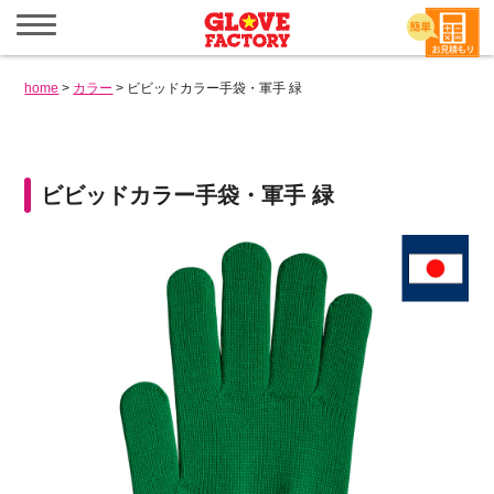
メ
ニ
ュ
ー
home
>
カラー
>
ビビッドカラー手袋・軍手 緑
を
開
く
ビビッドカラー手袋・軍手 緑