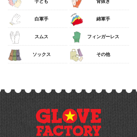
子ども
背抜き
白軍手
綿軍手
スムス
フィンガーレス
ソックス
その他