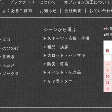
グローブファクトリーについて
オプション加工について
よくあるご質問
お知らせ
会社概要
お問い合わ
■
休
シーンから選ぶ
■
展
スポーツ・応援・子供
エコ
粗品・挨拶
のびのび
大ロット・バラマキ
背抜き
防災・啓発
スムス
イベント・記念品
ソックス
キャラクター