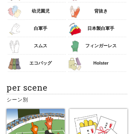
幼児園児
背抜き
白軍手
日本製白軍手
スムス
フィンガーレス
エコバッグ
Holster
per scene
シーン別