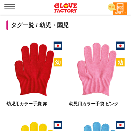
メ
ニ
ュ
ー
タグ一覧 /
幼児・園児
を
開
く
幼児用カラー手袋 赤
幼児用カラー手袋 ピンク