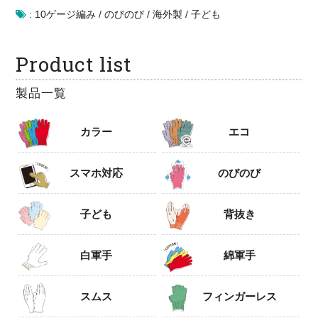
:
10ゲージ編み
/
のびのび
/
海外製
/
子ども
Product list
製品一覧
カラー
エコ
スマホ対応
のびのび
子ども
背抜き
白軍手
綿軍手
スムス
フィンガーレス