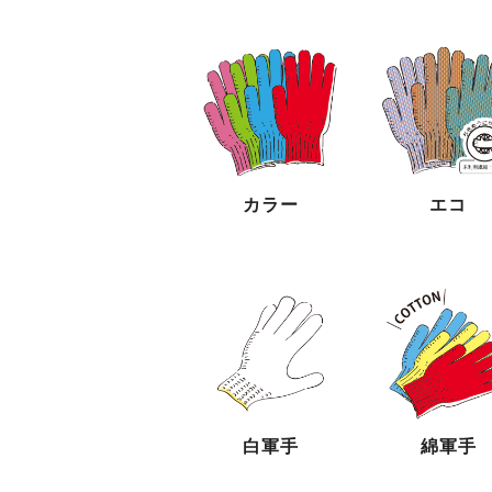
カラー
エコ
白軍手
綿軍手