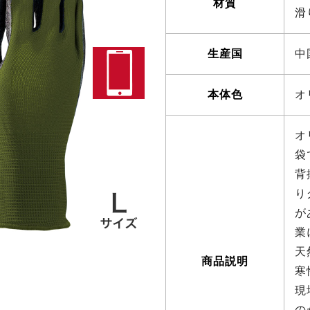
材質
滑
生産国
中
本体色
オ
オ
袋
背
り
が
業
天
商品説明
寒
現
の