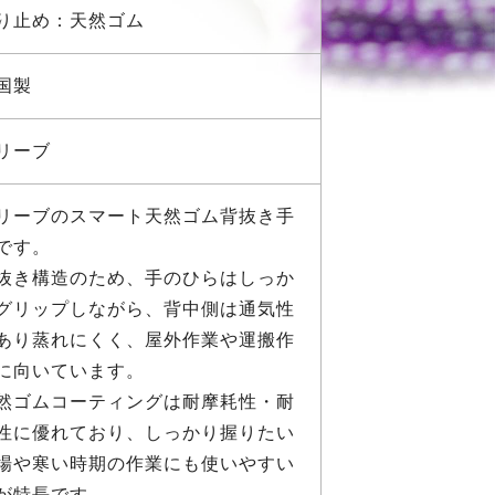
り止め：天然ゴム
国製
リーブ
リーブのスマート天然ゴム背抜き手
です。
抜き構造のため、手のひらはしっか
グリップしながら、背中側は通気性
あり蒸れにくく、屋外作業や運搬作
に向いています。
然ゴムコーティングは耐摩耗性・耐
性に優れており、しっかり握りたい
場や寒い時期の作業にも使いやすい
が特長です。