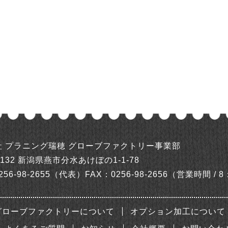
社 プラニング瑞穂
グローブファクトリー事業部
0132
新潟県燕市分水あけぼの1-1-78
256-98-2655（代表）
FAX：0256-98-2656
（営業時間 / 8
グローブファクトリーについて
オプション加工について