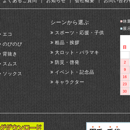
よくあるご質問
お知らせ
会社概要
お問い合わ
■
休
シーンから選ぶ
■
展
スポーツ・応援・子供
エコ
粗品・挨拶
のびのび
大ロット・バラマキ
背抜き
防災・啓発
スムス
イベント・記念品
ソックス
キャラクター