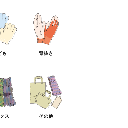
ども
背抜き
クス
その他