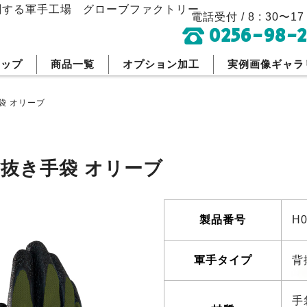
刷する軍手工場
グローブファクトリー
電話受付 / 8 : 30〜17 
0256-98-2
トップ
商品一覧
オプション加工
実例画像ギャラ
袋 オリーブ
抜き手袋 オリーブ
製品番号
H0
軍手タイプ
背
手