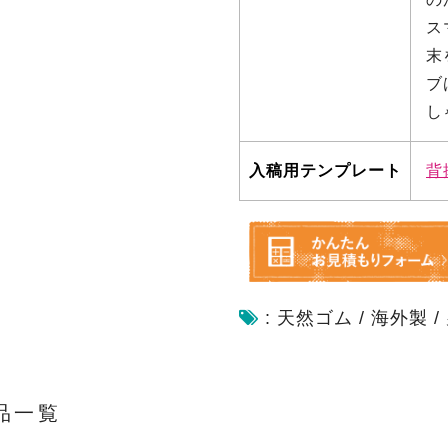
ス
末
ブ
し
入稿用テンプレート
背
:
天然ゴム
/
海外製
/
品一覧