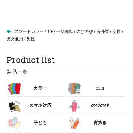
:
スマートカラー
/
10ゲージ編み
/
のびのび
/
海外製
/
女性
/
男女兼用
/
男性
Product list
製品一覧
カラー
エコ
スマホ対応
のびのび
子ども
背抜き