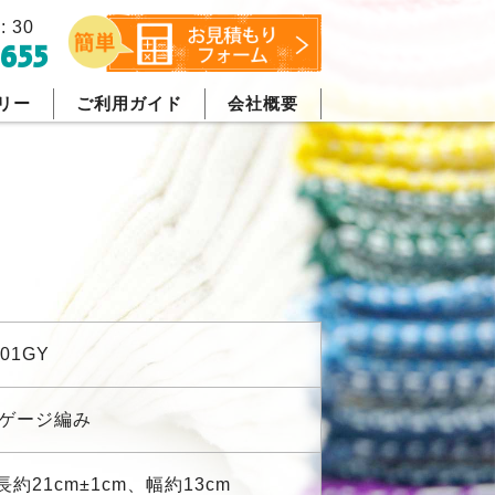
: 30
655
リー
ご利用ガイド
会社概要
001GY
0ゲージ編み
長約21cm±1cm、幅約13cm