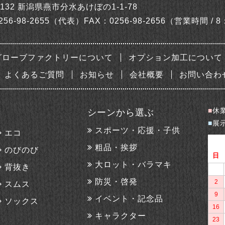
0132
新潟県燕市分水あけぼの1-1-78
256-98-2655（代表）
FAX：0256-98-2656
（営業時間 / 8
グローブファクトリーについて
オプション加工について
よくあるご質問
お知らせ
会社概要
お問い合わ
■
休
シーンから選ぶ
■
展
スポーツ・応援・子供
エコ
粗品・挨拶
のびのび
大ロット・バラマキ
背抜き
防災・啓発
スムス
イベント・記念品
ソックス
キャラクター