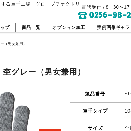
刷する軍手工場
グローブファクトリー
電話受付 / 8 : 30〜17 
0256-98-2
トップ
商品一覧
オプション加工
実例画像ギャラ
レー（男女兼用）
 杢グレー（男女兼用）
製品番号
S
軍手タイプ
1
サイズ
全