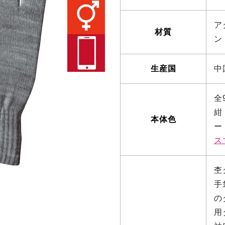
ア
材質
ン
生産国
中
全
紺
本体色
ー
ス
杢
手
の
用