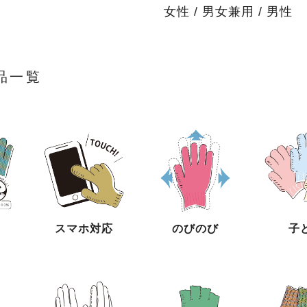
女性
/
男女兼用
/
男性
品一覧
スマホ対応
のびのび
子