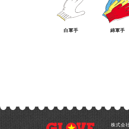
白軍手
綿軍手
株式会