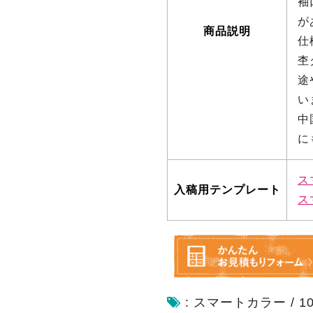
袖
が
商品説明
仕
杢
途
い
中
に
ス
入稿用テンプレート
ス
:
スマートカラー
/
1