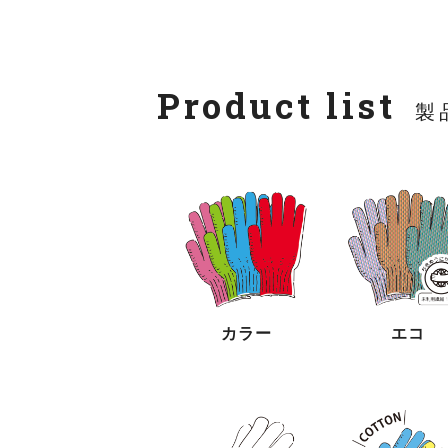
Product list
製
カラー
エコ