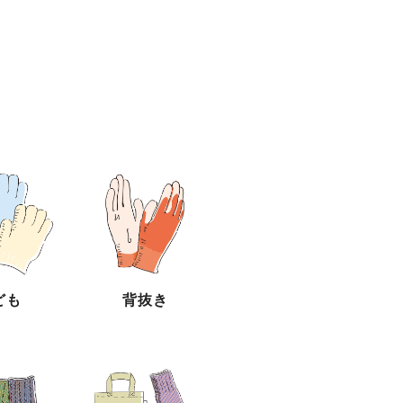
ども
背抜き