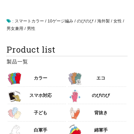
:
スマートカラー
/
10ゲージ編み
/
のびのび
/
海外製
/
女性
/
男女兼用
/
男性
Product list
製品一覧
カラー
エコ
スマホ対応
のびのび
子ども
背抜き
白軍手
綿軍手