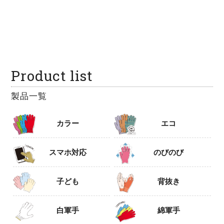
Product list
製品一覧
カラー
エコ
スマホ対応
のびのび
子ども
背抜き
白軍手
綿軍手