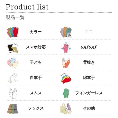
Product list
製品一覧
カラー
エコ
スマホ対応
のびのび
子ども
背抜き
白軍手
綿軍手
スムス
フィンガーレス
ソックス
その他