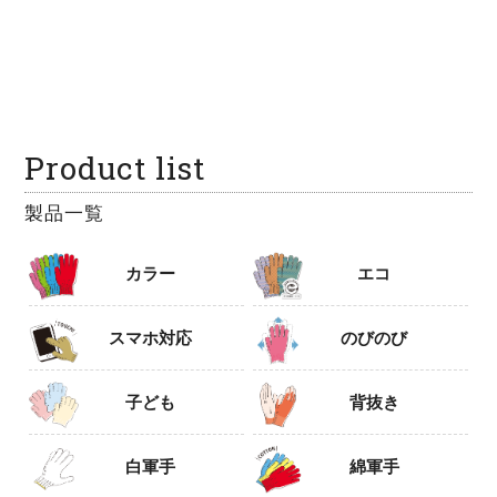
Product list
製品一覧
カラー
エコ
スマホ対応
のびのび
子ども
背抜き
白軍手
綿軍手