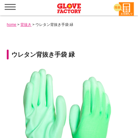
メ
ニ
ュ
ー
home
>
背抜き
>
ウレタン背抜き手袋 緑
を
開
く
ウレタン背抜き手袋 緑