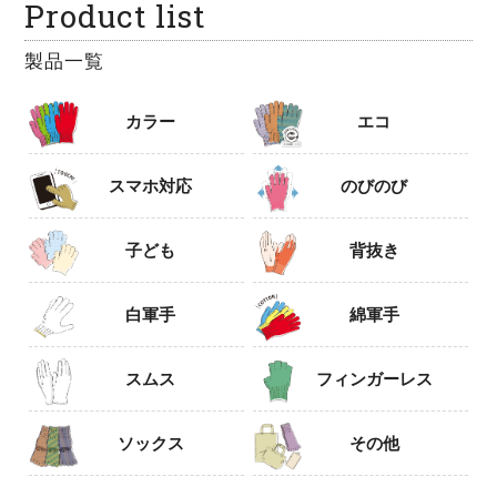
Product list
製品一覧
カラー
エコ
スマホ対応
のびのび
子ども
背抜き
白軍手
綿軍手
スムス
フィンガーレス
ソックス
その他