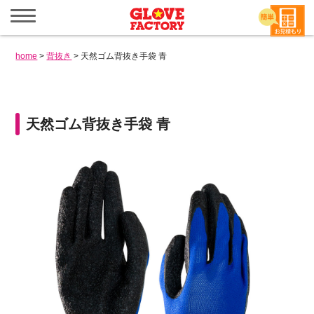
メ
ニ
ュ
ー
home
>
背抜き
>
天然ゴム背抜き手袋 青
を
開
く
天然ゴム背抜き手袋 青